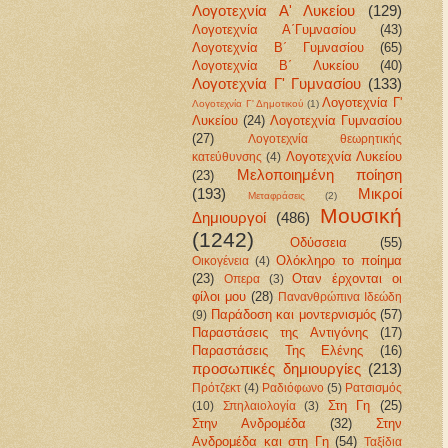
Λογοτεχνία Α' Λυκείου
(129)
Λογοτεχνία Α΄Γυμνασίου
(43)
Λογοτεχνία Β΄ Γυμνασίου
(65)
Λογοτεχνία Β΄ Λυκείου
(40)
Λογοτεχνία Γ' Γυμνασίου
(133)
Λογοτεχνία Γ'
Λογοτεχνία Γ' Δημοτικού
(1)
Λυκείου
(24)
Λογοτεχνία Γυμνασίου
(27)
Λογοτεχνία θεωρητικής
Λογοτεχνία Λυκείου
κατεύθυνσης
(4)
Μελοποιημένη ποίηση
(23)
(193)
Μικροί
Μεταφράσεις
(2)
Μουσική
Δημιουργοί
(486)
(1242)
Οδύσσεια
(55)
Ολόκληρο το ποίημα
Οικογένεια
(4)
(23)
Οταν έρχονται οι
Οπερα
(3)
φίλοι μου
(28)
Πανανθρώπινα Ιδεώδη
Παράδοση και μοντερνισμός
(57)
(9)
Παραστάσεις της Αντιγόνης
(17)
Παραστάσεις Της Ελένης
(16)
προσωπικές δημιουργίες
(213)
Πρότζεκτ
(4)
Ραδιόφωνο
(5)
Ρατσισμός
Στη Γη
(25)
(10)
Σπηλαιολογία
(3)
Στην Ανδρομέδα
(32)
Στην
Ανδρομέδα και στη Γη
(54)
Ταξίδια