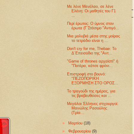
Με λένε Μενέλαο, σε λένε
-
Ελένη: Οι μαθητές του Γ1
...
-
Περί έρωτος: Ο ύμνος στον
έρωτα (Γ΄Στάσιμο "Αντιγό...
Μια μολυβιά μέσα στης μοίρας
το τετράδιο είναι η ...
Don't cry for me, Thebae: Το
Δ΄Επεισόδιο της "Αντ...
"Game of thrones αρχαϊστί" ή
"Πατέρα, κάτσε φρόνι...
Επιστροφή στο βουνό:
"ΠΕΖΟΠΟΡΙΚΗ
ΕΞΟΡΜΗΣΗ ΣΤΟ ΟΡΟΣ...
Το τραγούδι της ημέρας, για
τις βραβευθείσες και ...
Μεγάλοι Έλληνες στιχουργοί:
Μανώλης Ρασούλης
(Τρία...
►
Μαρτίου
(18)
►
Φεβρουαρίου
(9)