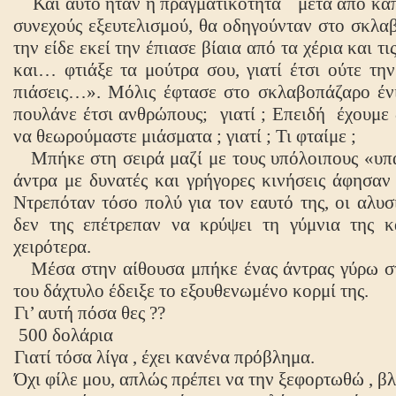
Και αυτό ήταν η πραγματικότητα ˙ μετά από κάπο
συνεχούς εξευτελισμού, θα οδηγούνταν στο σκλα
την είδε εκεί την έπιασε βίαια από τα χέρια και τ
και… φτιάξε τα μούτρα σου, γιατί έτσι ούτε την
πιάσεις…». Μόλις έφτασε στο σκλαβοπάζαρο ένι
πουλάνε έτσι ανθρώπους;
γιατί ; Επειδή
έχουμε
να θεωρούμαστε μιάσματα ; γιατί ; Τι φταίμε ;
Μπήκε στη σειρά μαζί με τους υπόλοιπους «υπα
άντρα με δυνατές και γρήγορες κινήσεις άφησαν 
Ντρεπόταν τόσο πολύ για τον εαυτό της, οι αλυσ
δεν της επέτρεπαν να κρύψει τη γύμνια της 
χειρότερα.
Μέσα στην αίθουσα μπήκε ένας άντρας γύρω στα
του δάχτυλο έδειξε το εξουθενωμένο κορμί της.
Γι
’
αυτή πόσα θες ??
500 δολάρια
Γιατί τόσα λίγα , έχει κανένα πρόβλημα.
Όχι φίλε μου, απλώς πρέπει να την ξεφορτωθώ , βλ