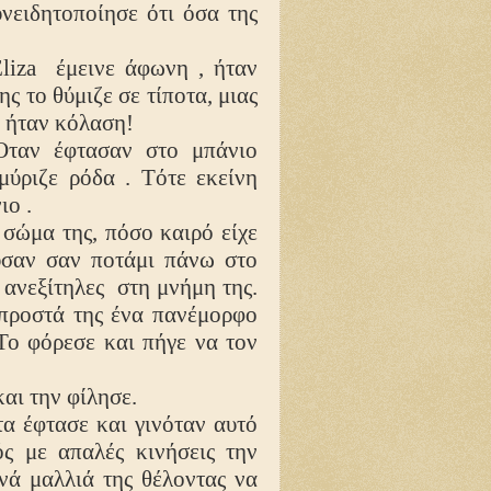
ειδητοποίησε ότι όσα της
liza
έμεινε άφωνη , ήταν
ς το θύμιζε σε τίποτα, μιας
ο ήταν κόλαση!
 Όταν έφτασαν στο μπάνιο
 μύριζε ρόδα .
T
ότε εκείνη
ιο .
ώμα της, πόσο καιρό είχε
ύσαν σαν ποτάμι πάνω στο
ν ανεξίτηλες
στη μνήμη της.
μπροστά της ένα πανέμορφο
 Το φόρεσε και πήγε να τον
αι την φίλησε.
τα έφτασε και γινόταν αυτό
ς με απαλές κινήσεις την
νά μαλλιά της θέλοντας να