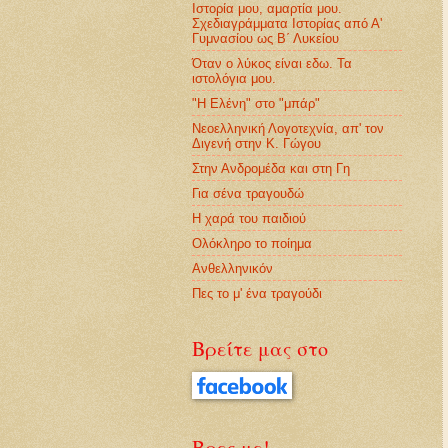
Ιστορία μου, αμαρτία μου.
Σχεδιαγράμματα Ιστορίας από Α'
Γυμνασίου ως Β΄ Λυκείου
Όταν ο λύκος είναι εδω. Τα
ιστολόγια μου.
"Η Ελένη" στο "μπάρ"
Νεοελληνική Λογοτεχνία, απ' τον
Διγενή στην Κ. Γώγου
Στην Ανδρομέδα και στη Γη
Για σένα τραγουδώ
Η χαρά του παιδιού
Ολόκληρο το ποίημα
Ανθελληνικόν
Πες το μ' ένα τραγούδι
Βρείτε μας στο
Βρες με!