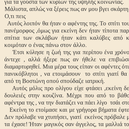
για τα γούστα των κυρίων της υψηλής κοινωνίας.
Μάλιστα, απλώς να ξέρεις πως αν μου βγει σκάρτη
Ο,τι πεις
Αυτός λοιπόν θα ήταν ο αφέντης της. Το σπίτι το
πανέμορφος ,όμως για εκείνη δεν ήταν τίποτα πα
σπίτια των σκλάβων ήταν κάτι καλύβες από κ
κοιμόταν ο ένας πάνω στον άλλο.
Έτσι κύλησε η ζωή της για περίπου ένα χρόνο.
άντεχε , αλλά ήξερε πως αν ήθελε να επιβιώσ
διαμαρτυρηθεί. Μια μέρα τους είπαν οι αφέντες ότι
πανικόβλητοι , να ετοιμάσουν
το σπίτι γιατί θ
από τη Βοστώνη οπού σπούδαζε ιατρική.
Αυτός μόλις προ
o
λίγου είχε φτάσει ,εκείνη δ
δουλειές στην κουζίνα. Μέχρι που από το βάθο
αφέντρα της , να την διατάζει να πάει λίγο
τσάι στο
Εκείνη το ετοίμασε και με γρήγορα βήματα έφτα
Δεν πρόλαβε να χτυπήσει, γιατί
εκείνος πρόβαλε 
τα έχασε! Ήταν μαγικός σαν άγγελος, τα μαλλιά τ