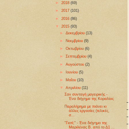
►
2018
(69)
►
2017
(101)
►
2016
(86)
▼
2015
(93)
►
Δεκεμβρίου
(13)
►
Νοεμβρίου
(9)
►
Οκτωβρίου
(6)
►
Σεπτεμβρίου
(4)
►
Αυγούστου
(2)
►
Ιουνίου
(5)
►
Μαΐου
(10)
▼
Απριλίου
(11)
Σαν συνταγή μαγειρικής -
Ένα διήγημα της Κοραλίας
-
Παραλήρημα με πιάνει κι
-
άλλες εργασίες (τελικές,
-
σ...
-
"Γιατί;" - Ένα διήγημα της
Μαριλένας Β. από το Δ1 ...