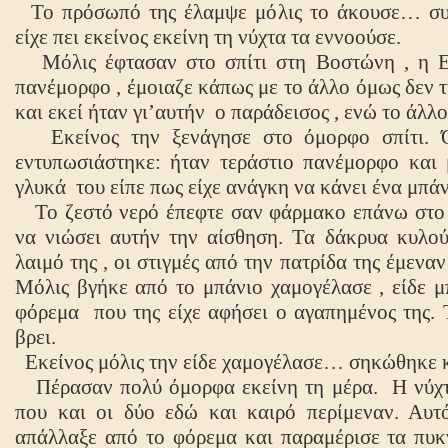
Το πρόσωπό της έλαμψε μόλις το άκουσε… συν
είχε πει εκείνος εκείνη τη νύχτα τα εννοούσε.
Μόλις έφτασαν στο σπίτι στη Βοστώνη , η
E
πανέμορφο , έμοιαζε κάπως με το άλλο όμως δεν τη
και εκεί ήταν γι’αυτήν
ο παράδεισος , ενώ το άλλ
Εκείνος την ξενάγησε στο όμορφο σπίτι.
εντυπωσιάστηκε: ήταν τεράστιο πανέμορφο και
γλυκά
του είπε πως είχε ανάγκη να κάνει ένα μπάν
Το ζεστό νερό έπεφτε σαν φάρμακο επάνω στο σ
να νιώσει αυτήν την αίσθηση. Τα δάκρυα κυλο
λαιμό της , οι στιγμές από την πατρίδα της έμενα
Μόλις βγήκε από το μπάνιο χαμογέλασε , είδε 
φόρεμα
που της είχε αφήσει ο αγαπημένος της.
βρει.
Εκείνος μόλις την είδε χαμογέλασε… σηκώθηκε κ
Πέρασαν πολύ όμορφα εκείνη τη μέρα.
Η νύχ
που και οι δύο εδώ και καιρό περίμεναν. Αυτό
απάλλαξε από το φόρεμα και παραμέρισε τα πυκ