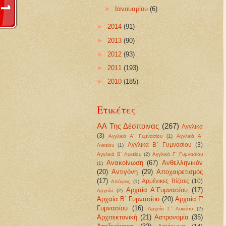
►
Ιανουαρίου
(6)
►
2014
(91)
►
2013
(90)
►
2012
(93)
►
2011
(193)
►
2010
(185)
Ετικέτες
ΑΑ Της Δέσποινας
(267)
Αγγλικά
(3)
Αγγλικά Α' Γυμνασίου
(1)
Αγγλικά Α΄
Αγγλικά Β΄ Γυμνασίου
(3)
Λυκείου
(1)
Αγγλικά Β΄ Λυκείου
(2)
Αγγλικά Γ' Γυμνασίου
Ανακοίνωση
(67)
Ανθελληνικόν
(1)
(20)
Αντιγόνη
(29)
Αποχαιρετισμός
(17)
Αρμένικες Βίζιτες
(10)
Απόψεις
(1)
Αρχαία Α΄Γυμνασίου
(17)
Αρχαία
(2)
Αρχαία Β΄ Γυμνασίου
(20)
Αρχαία Γ'
Γυμνασίου
(16)
Αρχαία Γ΄ Λυκείου
(2)
Αρχιτεκτονική
(21)
Αστρονομία
(35)