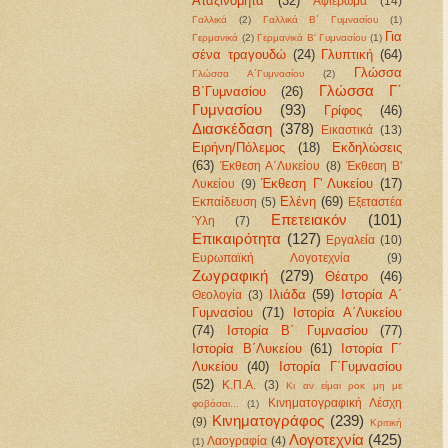
Αταξινόμητα
(32)
Αφιέρωμα
(14)
Γαλλικά
(2)
Γαλλικά Β΄ Γυμνασίου
(1)
Για
Γερμανικά
(2)
Γερμανικά Β' Γυμνασίου
(1)
σένα τραγουδώ
(24)
Γλυπτική
(64)
Γλώσσα
Γλώσσα Α΄Γυμνασίου
(2)
Γλώσσα Γ΄
Β΄Γυμνασίου
(26)
Γυμνασίου
(93)
Γρίφος
(46)
Διασκέδαση
(378)
Εικαστικά
(13)
Ειρήνη/Πόλεμος
(18)
Εκδηλώσεις
(63)
Έκθεση Α΄Λυκείου
(8)
Έκθεση Β'
Έκθεση Γ' Λυκείου
(17)
Λυκείου
(9)
Ελένη
(69)
Εκπαίδευση
(5)
Εξεταστέα
Επετειακόν
(101)
Ύλη
(7)
Επικαιρότητα
(127)
Εργαλεία
(10)
Ευρωπαϊκή Λογοτεχνία
(9)
Ζωγραφική
(279)
Θέατρο
(46)
Ιλιάδα
(59)
Ιστορία Α΄
Θεολογία
(3)
Γυμνασίου
(71)
Ιστορία Α΄Λυκείου
(74)
Ιστορία Β΄ Γυμνασίου
(77)
Ιστορία Β΄Λυκείου
(61)
Ιστορία Γ΄
Λυκείου
(40)
Ιστορία Γ΄Γυμνασίου
(52)
Κ.Π.Α.
(3)
Κι αν είμαι ροκ μη με
Κινηματογραφική Λέσχη
φοβάσαι...
(1)
Κινηματογράφος
(239)
(9)
Κριτική
Λογοτεχνία
(425)
Λαογραφία
(4)
(1)