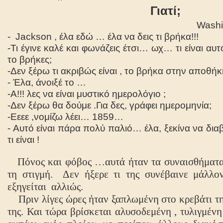
Γιατί;
Washi
-
Jackson
, έλα εδώ … έλα να δεις τι βρήκα!!!
-Τι έγινε καλέ και φωνάζεις έτσι… ωχ… τι είναι αυ
το βρήκες;
-Δεν ξέρω τι ακριβώς είναι , το βρήκα στην αποθή
- Έλα, άνοιξέ το …
-Α!!! λες να είναι μυστικό ημερολόγιο ;
-Δεν ξέρω θα δούμε .Για δες, γράφει ημερομηνία;
-Εεεε ,νομίζω λέει… 1859…
- Αυτό είναι πάρα πολύ παλιό… έλα, ξεκίνα να δι
τι είναι !
Πόνος και φόβος …αυτά ήταν τα συναισθήματα
τη στιγμή.
Δεν ήξερε τι της συνέβαινε μάλλ
εξηγείται
αλλιώς.
Πριν λίγες ώρες ήταν ξαπλωμένη στο κρεβάτι τη
της. Και τώρα βρίσκεται αλυσοδεμένη , τυλιγμένη