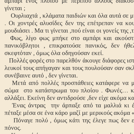
αμπάρι ενός πλοίου με περίπου άλλους διακόσι
γίνεται ;
Ουρλιαχτά , κλάματα παιδιών και όλα αυτά σε μ
. Οι χοντρές αλυσίδες δεν της επέτρεπαν να κο
μουδιάσει . Mα τι γίνεται ,πού είναι οι γονείς της ,
Φως, λίγο φως μπήκε στο αμπάρι και ακούστη
πανικόβλητοι , επικρατούσε πανικός, δεν ήθ
σκεφτόταν , όμως όλα οδηγούσαν εκεί.
Πολλές φορές στο παρελθόν άκουγε διάφορες ιστο
λευκοί τους απήγαγαν και τους πουλούσαν σαν σκ
συνέβαινε αυτό , δεν γίνεται.
Μετά από πολλές προσπάθειες κατάφερε να με
σώμα
στο κατάστρωμα του πλοίου . Φωνές… κ
αλλάξει. Εκείνη δεν αντιδρούσε ,δεν είχε ακόμα κα
Ένας άντρας
την άρπαξε από τα μαλλιά κι 
πέταξε μέσα σε ένα κάρο μαζί με μερικούς ακόμα «
Πόναγε πολύ , όμως κάτι της έλεγε πως δεν εί
πόνος.