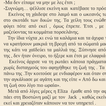
-Μα δεν είπαμε να μην με λες έτσι ;
-Συγνώμη… ψέλλισε εκείνη και
κατέβασε το πρόσ
Εκείνος τη χάιδεψε στο λαιμό και ο ωκεανός τ
στο σκοτάδι των δικών της. Τα χείλη τους ενώθη
φύγει πότε από εκεί , όμως έπρεπε. Έτσι , με 
μαζεύοντας τα κομμάτια πορσελάνης.
Την ίδια νύχτα ,κι ενώ τα καλάμια και τα άχυρα 
να κρατήσουν μακριά τη βροχή από τα σώματά μας
της κάτι να χαϊδεύει τα μαλλιά της. Ξύπνησε απ
της , δεν ήταν όνειρο, το ήξερε και έτσι με ελαφρ
Εκείνος άρχισε να τη ρωτάει κάποια πράγματα 
χωρίς δισταγμούς του αφηγήθηκε τη ζωή της . Τα
πάνω της .Την κοιτούσε με ενδιαφέρον και όταν σ
την αγκάλιασε με αγάπη και της είπε « Από δω κα
τη ζωή σου λίγο πιο ωραία».
Μετά από λίγες μέρες η
Eliza
έμαθε από την αφ
πάει στη Βοστώνη μαζί με τον
Jack
, καθώς εκεί
εκεί και χρειαζόταν κάποιον να τον υπηρετεί .