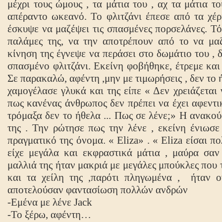
μέχρι τους ώμους , τα μάτια του , αχ τα μάτια τ
απέραντο ωκεανό. Το φλιτζάνι έπεσε από τα χέρι
έσκυψε να μαζέψει τις σπασμένες πορσελάνες. Τότ
παλάμες της, να την αποτρέπουν από το να μα
κίνηση της έγνεψε να περάσει στο δωμάτιο του , 
σπασμένο φλιτζάνι. Εκείνη φοβήθηκε, έτρεμε και
Σε παρακαλώ, αφέντη ,μην με τιμωρήσεις , δεν τ
χαμογέλασε γλυκά και της είπε « Δεν χρειάζεται 
πως κανένας άνθρωπος δεν πρέπει να έχει αφεν
τρόμαξα δεν το ήθελα ... Πως σε λένε;» Η ανακο
της . Την ρώτησε πως την λένε , εκείνη ένιωσε
πραγματικό της όνομα. «
Eliza
» . «
Eliza
είσαι π
είχε μεγάλα και εκφραστικά μάτια , μαύρα σαν
μαλλιά της ήταν μακριά με μεγάλες μπούκλες που 
και τα χείλη της ,παρότι πληγωμένα ,
ήταν ο
αποτελούσαν φαντασίωση πολλών ανδρών
-Εμένα με λένε
Jack
-Το ξέρω, αφέντη…