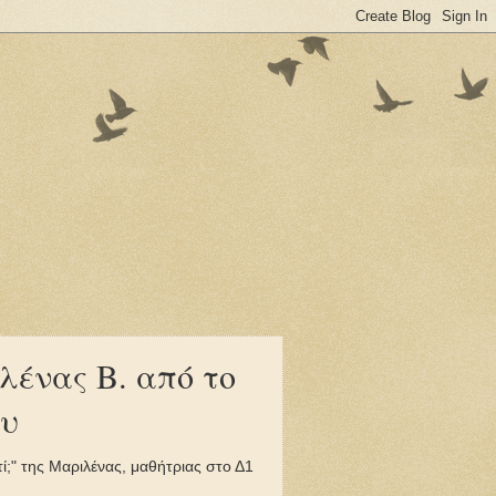
ιλένας Β. από το
ου
;" της Μαριλένας, μαθήτριας στο Δ1