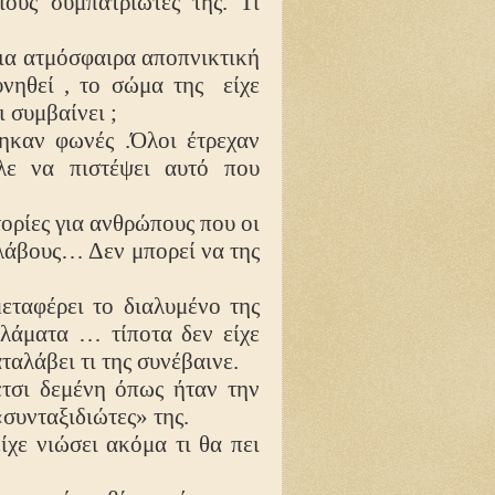
ους συμπατριώτες της. Τι
ια ατμόσφαιρα αποπνικτική
υνηθεί , το σώμα της
είχε
τι συμβαίνει ;
καν φωνές .Όλοι έτρεχαν
ελε να πιστέψει αυτό που
ρίες για ανθρώπους που οι
λάβους… Δεν μπορεί να της
ταφέρει το διαλυμένο της
λάματα … τίποτα δεν είχε
ταλάβει τι της συνέβαινε.
έτσι δεμένη όπως ήταν την
συνταξιδιώτες» της.
χε νιώσει ακόμα τι θα πει