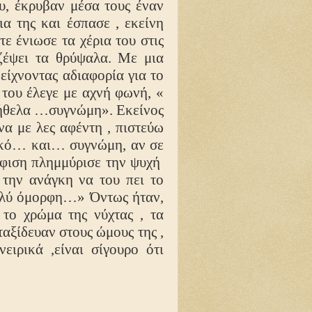
ου, έκρυβαν μέσα τους έναν
α της και έσπασε , εκείνη
ε ένιωσε τα χέρια του στις
ζέψει τα θρύψαλα. Με μια
δείχνοντας αδιαφορία για το
 του έλεγε με αχνή φωνή, «
ο ήθελα …συγνώμη». Εκείνος
να με λες αφέντη , πιστεύω
τικό… και… συγνώμη, αν σε
ύφιση πλημμύρισε την ψυχή
 την ανάγκη να του πει το
ολύ όμορφη…» Όντως ήταν,
 το χρώμα της νύχτας , τα
ταξίδευαν στους ώμους της ,
νειρικά ,είναι σίγουρο ότι